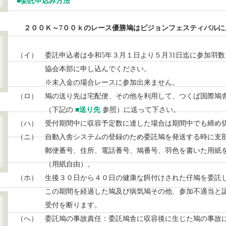
■
委託申込み方法
２００Ｋ～7００ｋのレース優勝鳩はピジョンフェスティバルに
（イ） 委託申込者は令和5年３月１日より５月31日迄に参加羽
協会本部に申し込んでください。
※未入金の場合レースに参加出来ません。
（ロ） 鳩の送り先は宅配便、その他を利用して、つくば国際鳩
（下記の
■送り先
参照）に送って下さい。
（ハ） 受付期間中に収容予定数に達した場合は期間中でも締め
（ニ） 自動入舎システムの登録のため委託鳩を発送する時に支
郵便番号、住所、電話番号、鳩番号、羽色を書いた用紙を
（用紙自由）。
（ホ） 生後３０日から４０日の健康な餌付けされた仔鳩を委託
この期間を経過した鳩及び病気鳩その他、参加不適当と認
受付を断ります。
（へ） 委託鳩の事故責任：委託鳩舎に収容後に生じた鳩の事故