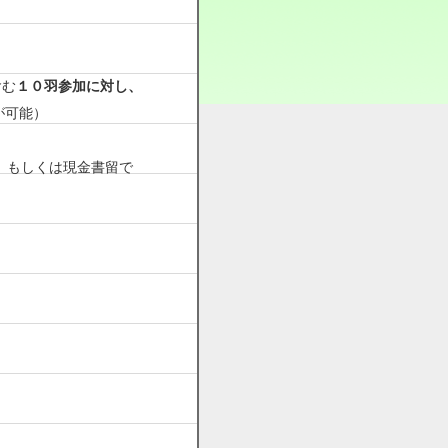
含む
１０羽参加に対し、
が可能）
、もしくは現金書留で
。