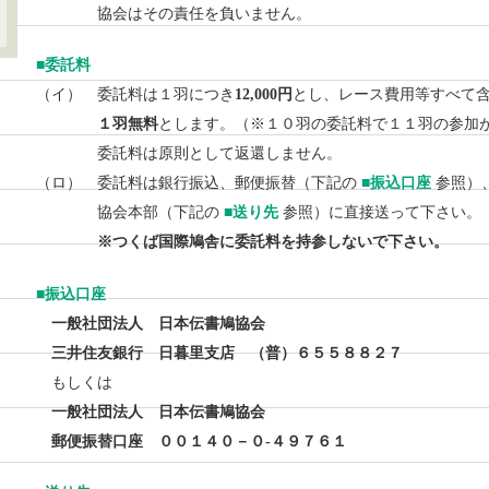
協会はその責任を負いません。
■
委託料
（イ） 委託料は１羽につき
12,000円
とし、レース費用等すべて
１羽無料
とします。（※１０羽の委託料で１１羽の参加
委託料は原則として返還しません。
（ロ） 委託料は銀行振込、郵便振替（下記の
■振込口座
参照）
協会本部（下記の
■送り先
参照）に直接送って下さい
※つくば国際鳩舎に委託料を持参しないで下さい。
■
振込口座
一般社団法人 日本伝書鳩協会
三井住友銀行 日暮里支店 （普）６５５８８２７
もしくは
一般社団法人 日本伝書鳩協会
郵便振替口座 ００１４０－０-４９７６１