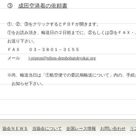
③
成田空港着の依頼書
①、②、③をクリックするとＰＤＦが開きます。
①をお読み頂き、輸送日の２日前までに、②もしくは③をＦＡＸ・
お送り下さい。
ＦＡＸ ０３－３８０１－３１５５
メール
j-pigeon@nihon-denshobatokyokai.org
※尚、輸送当日は「①航空便での委託鳩輸送について」内の、手続
お知らせ下さい。
協会ＮＥＷＳ
当協会について
全国レース情報
お問い合わせ
リ