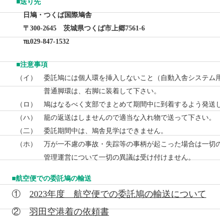
■
送り先
日鳩・つくば国際鳩舎
〒300-2645 茨城県つくば市上郷7561-6
℡029-847-1532
■
注意事項
（イ） 委託鳩には個人環を挿入しないこと（自動入舎システム
普通脚環は、右脚に装着して下さい。
（ロ） 鳩はなるべく支部でまとめて期間中に到着するよう発送
（ハ） 籠の返送はしませんので適当な入れ物で送って下さい。
（二） 委託期間中は、鳩舎見学はできません。
（ホ） 万が一不慮の事故・失踪等の事柄が起こった場合は一切
管理運営について一切の異議は受け付けません。
■航空便での委託鳩の輸送
①
2023年度 航空便での委託鳩の輸送について
②
羽田空港着の依頼書