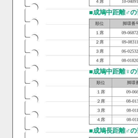
４席
10-0409
■
成鳩中距離♂の
順位
脚環番
１席
09-0687
２席
09-0831
３席
06-0253
４席
08-0182
■
成鳩中距離♀の
順位
脚環
１席
09-06
２席
08-01
３席
08-01
４席
08-01
■
成鳩長距離♂の