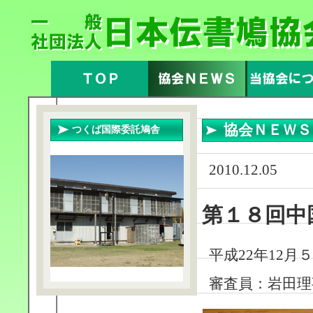
協会ＮＥＷ
つくば国際委託鳩舎
2010.12.05
第１８回中
平成22年12
審査員：岩田理