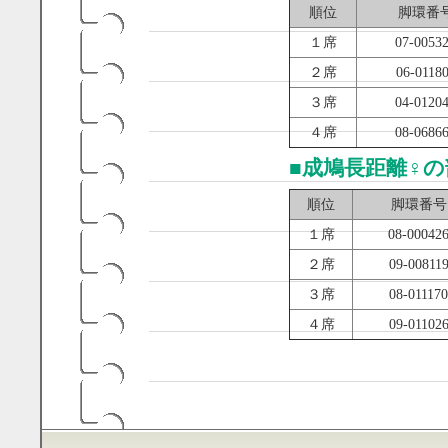
順位
脚環番
１席
07-0053
２席
06-0118
３席
04-0120
４席
08-0686
■
成鳩長距離♀の
順位
脚環番号
１席
08-00042
２席
09-00811
３席
08-011170
４席
09-01102