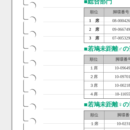
■
総合部門
順位
脚環番号
1 席
08-000426
2 席
09-066749
3 席
07-005329
■
若鳩未距離♂の
順位
脚環番
１席
10-0964
２席
10-0970
３席
10-0021
４席
10-1105
■
若鳩未距離♀の
順位
脚環番
１席
10-023